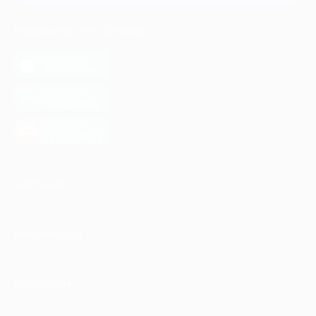
МОБИЛЬНОЕ ПРИЛОЖЕНИЕ
загрузить в
App Store
загрузить в
Google Play
загрузить в
AppGallery
КОМПАНИЯ
ИНФОРМАЦИЯ
ПАРТНЕРАМ