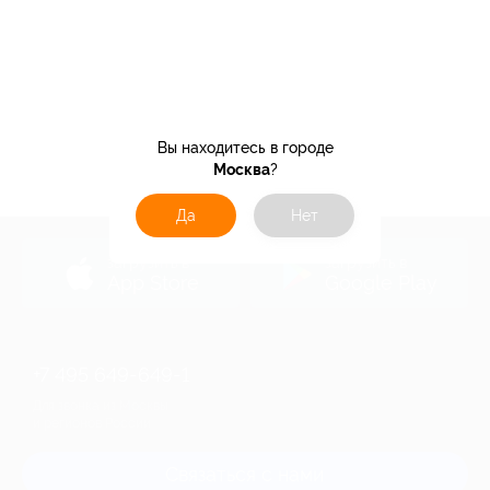
Вы находитесь в городе
Москва
?
Да
Нет
загрузить в
загрузить в
App Store
Google Play
+7 495 649-649-1
Для звонка из Москвы
и регионов России
Связаться с нами