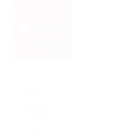
★
★
★
★
★
Все купоны (0)
Промокод (0)
Скидка (0)
Флаер (0)