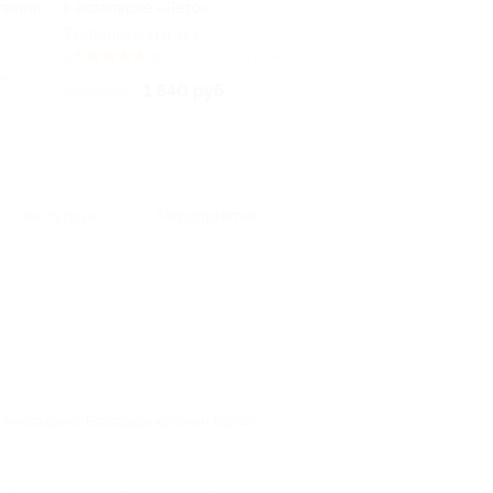
мпании
в аквапарке «Лето»
Туапсинский р-н, c.
Ольгинка, ул.
3.8
(14)
Куплено 347
Набережная, д. 2
лено 14
1 540 руб.
2 200 руб.
Экскурсии
Мероприятия
много денег. Благодаря купонам Biglion