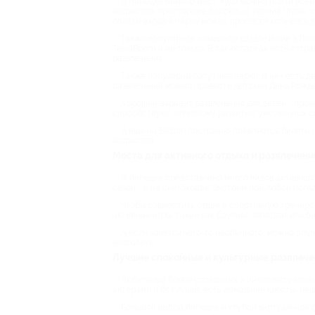
В Липецке немало мест, куда можно пойти всей 
возрастов, просторные бассейны, летний “пляж” 
оплаты входа в парке можно провести хоть весь д
Также популярное семейное развлечение в Липе
TeikaBoom и не только. В таких парках есть аттр
развлечения.
Также популярны батутные парки. В них есть дес
развлечений можно провести детский День Рожден
Хороший вариант развлечения для детей - прох
способствуют активному развитию умственных с
А еще на Biglion постоянно появляются билеты 
возрастов.
Места для активного отдыха и развлечени
В Липецке представлено много видов активного 
сезон - и на снегоходах. Экстрим при любой погод
Чтобы совместить отдых и спортивную трениров
активные игры, такие как боулинг, лазертаг или би
А если хочется чего-то необычного, можно поу
вертолете.
Лучшие спокойные и культурные развлече
Любителей более спокойных и интеллектуальны
актерами и без. А еще есть домашние квесты, пе
Большой выбор Липецке и клубов виртуальной р