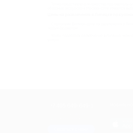
Также представлено множество познавательных э
обзорные экскурсии в Москва-сити. Имеется выбо
Цены на развлечения в Липецке по купона
С купонами Биглион цены на развлечения в Лип
любым бюджетом.
Чтобы подобрать развлечение в Липецке, можно
услуге.
+7 495 649-649-1
МОБИЛЬНО
Для звонка из Москвы
и регионов России
загрузи
App 
Связаться с нами