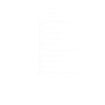
(9)
Караоке
(1)
Творческие мастер-
классы
(4)
Афиша города
Красота
Здоровье
Обучение
Фитнес
Товары по купонам
Экскурсии
События
Дети
Загляни в будущее