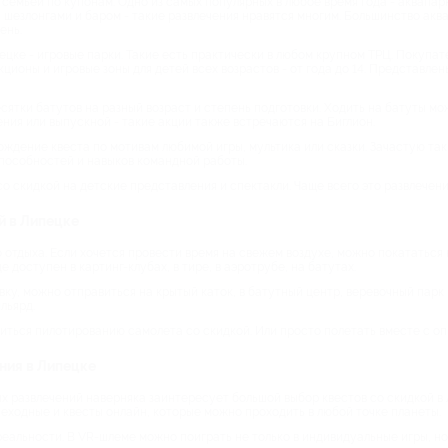
семьей по купонам. Одно из самых популярных в любое время года - аквапарк
с шезлонгами и баром - такие развлечения нравятся многим. Большинство акв
ень.
цке - игровые парки. Такие есть практически в любом крупном ТРЦ. Покупат
акционы и игровые зоны для детей всех возрастов - от года до 14. Представл
ятки батутов на разный возраст и степень подготовки. Ходить на батуты можно
ия или выпускной - такие акции также встречаются на Биглион.
ождение квеста по мотивам любимой игры, мультика или сказки. Зачастую та
пособностей и навыков командной работы.
со скидкой на детские представления и спектакли. Чаще всего это развлечен
й в Липецке
отдыха. Если хочется провести время на свежем воздухе, можно покататься н
е доступен в картинг-клубах, в тире, в аэротрубе, на батутах.
ку, можно отправиться на крытый каток, в батутный центр, веревочный парк 
льярд.
читься пилотированию самолета со скидкой. Или просто полетать вместе с о
ния в Липецке
х развлечений наверняка заинтересует большой выбор квестов со скидкой в
шеходные и квесты онлайн, которые можно проходить в любой точке планеты.
еальности. В VR-шлеме можно поиграть не только в индивидуальные игры, но 