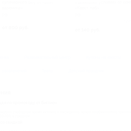
кулинарного шоу от «Дом
в домашних условиях от ко
вареника»
«Квест лаб»
РФ
РФ
Куп
от 800 руб.
от 140 руб.
бенка
Развлекательный центр
Купоны на квесты
 развлечений
Театр
Детский праздник
ения
цке по промокоду от Биглион
водить свободное время активно и насыщенно, вовсе не обязательно тратить 
50-70% в среднем.
 со скидкой