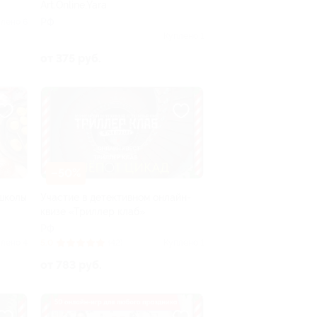
Art.Online.Yara
РФ
лено 6
Куплено 1
от 375 руб.
–50%
школы
Участие в детективном онлайн-
квизе «Триллер клаб»
РФ
лено 4
5.0
(42)
Куплено 1
от 783 руб.