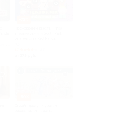
–73%
х
Прохождение квеста «Игра
Panda
в кальмара» или South Park
от агентства Red Panda
РФ
лено 3
3.7
(135)
от 175 руб.
–50%
ия
Онлайн-доступ к урокам
рисования от проекта