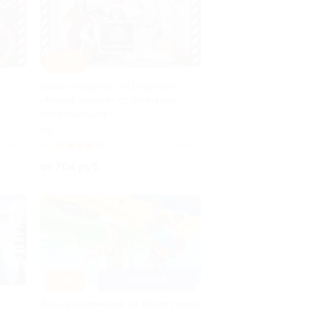
–55%
Квизы «Радуга», «IQ турнир»,
«Мания знания» от компании
«Все-квизы.рф»
РФ
лено 2
5.0
(42)
Куплено 2
от 704 руб.
–30%
ОЛЬГИНКА
День развлечений на берегу моря