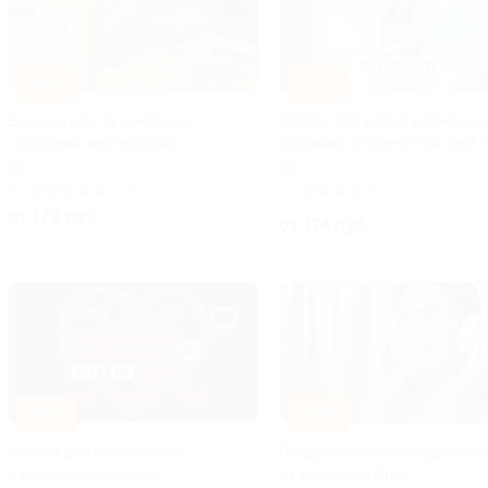
–80%
–70%
Видеокурсы от компании
Квесты для детей в домашни
«Мыльная мастерская»
условиях от агентства Red 
РФ
РФ
5.0
(106)
3.7
(135)
Куп
от 178 руб.
от 174 руб.
–70%
–55%
Квесты для влюбленных
Создание песни-поздравлен
в домашних условиях
от компании Creai