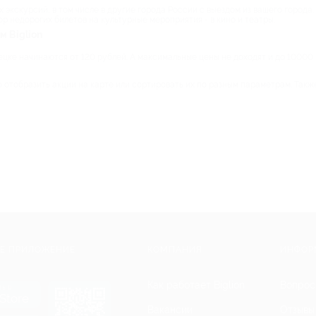
кскурсий, в том числе в другие города России с выездом из вашего города. 
р недорогих билетов на культурные мероприятия - в кино и театры.
м Biglion
ецке начинаются от 120 рублей. А максимальные цены не доходят и до 10000 
 отобразить акции на карте или сортировать их по разным параметрам. Такж
Е ПРИЛОЖЕНИЕ
КОМПАНИЯ
ИНФОР
Как работает Biglion
Вопрос
ть в
Store
Вакансии
Отзывы