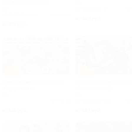
от агентства Red Panda
РФ
РФ
4.9
(9)
Куп
3.7
(135)
Куплено 13
от 405 руб.
от 174 руб.
–50%
–76%
Домашние квесты от компании
Кулинарные видеокурсы от 
«Подари квест»
«Готовлю как шеф»
РФ
РФ
Куплено 23
5.0
(165)
Куп
от 145 руб.
от 597 руб.