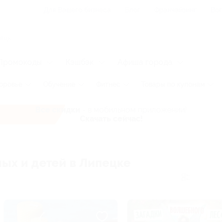
Для Вашего бизнеса
Блог
Франчайзинг
Воп
Промокоды
Кэшбэк
Афиша города
оровье
Обучение
Фитнес
Товары по купонам
Все скидки
- в мобильном приложении!
Скачать сейчас!
лых и детей в Липецке