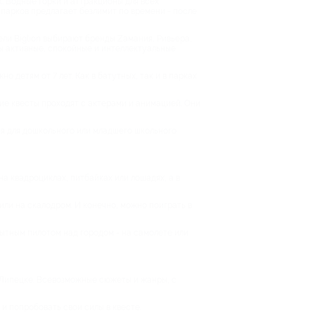
. Водные горки и аттракционы для всех
апарков предлагает безлимит по времени - после
ели Biglion выбирают бренды Zамания, Ривьера,
ены активные, спокойные и интеллектуальные
 детям от 7 лет. Как в батутных, так и в парках
кие квесты проходят с актерами и анимацией. Они
ия для дошкольного или младшего школьного
а квадроциклах, питбайках или лошадях, а в
или на скалодром. И конечно, можно поиграть в
пытным пилотом над городом - на самолете или
 Липецке. Всевозможные сюжеты и жанры, с
и попробовать свои силы в квесте.