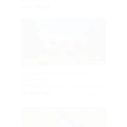
Большая Посадская ул, д. 16
от 34 155 руб.
–20%
Тур «Выходные в Пушкинских горах»
от «СканТур»
Площадь Восстания
4.9
(14)
от 13 600 руб.
Куплено 1