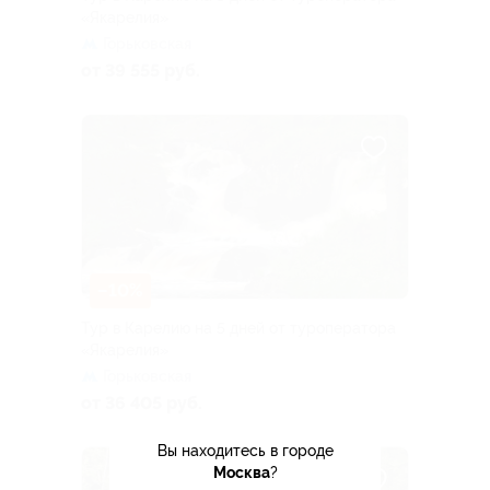
«Якарелия»
Горьковская
от 39 555 руб.
–10%
Тур в Карелию на 5 дней от туроператора
«Якарелия»
Горьковская
от 36 405 руб.
Вы находитесь в городе
Москва
?