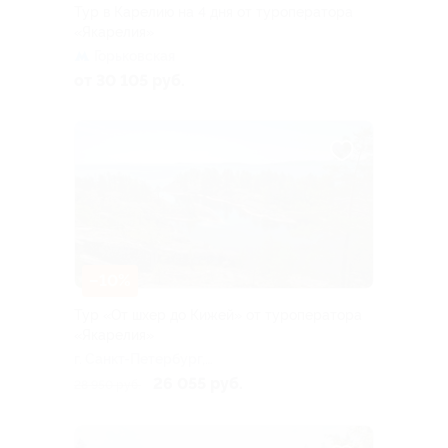
Тур в Карелию на 4 дня от туроператора
«Якарелия»
Горьковская
от 30 105 руб.
–10%
Тур «От шхер до Кижей» от туроператора
«Якарелия»
г. Санкт-Петербург,
Большая Посадская ул, д. 16
26 055 руб.
28 950 руб.