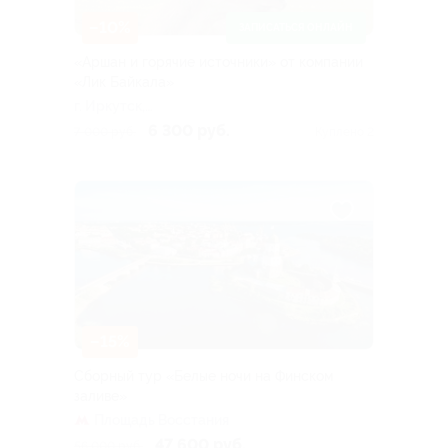
–10%
ЗАПИСАТЬСЯ ОНЛАЙН
«Аршан и горячие источники» от компании
«Лик Байкала»
г. Иркутск,
Дальневосточная ул, д.
6 300 руб.
7 000 руб.
Куплено 2
164/5
–15%
Сборный тур «Белые ночи на Финском
заливе»
Площадь Восстания
47 600 руб.
56 000 руб.