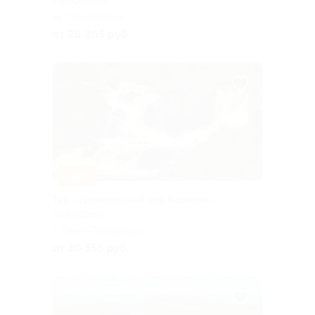
«Якарелия»
Горьковская
от 28 305 руб.
–10%
Тур «Удивительный мир Карелии»
со скидкой
г. Санкт-Петербург,
Большая Посадская ул, д. 16
от 30 555 руб.