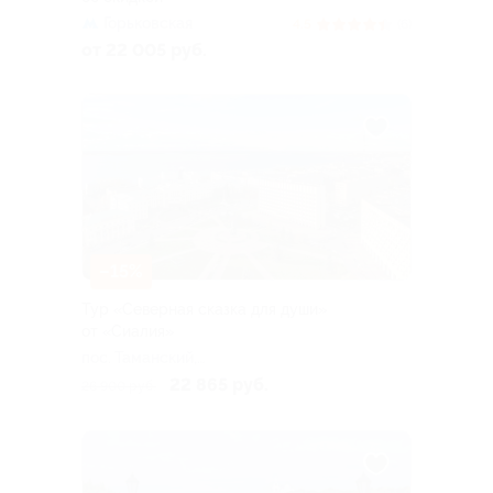
Горьковская
4.5
(6)
от 22 005 руб.
–15%
Тур «Северная сказка для души»
от «Сиалия»
пос. Таманский,
Новороссийский пер, д. 7
22 865 руб.
26 900 руб.