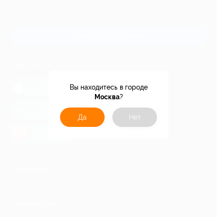
Для звонка из Москвы
и регионов России
Связаться с нами
МОБИЛЬНОЕ ПРИЛОЖЕНИЕ
загрузить в
Вы находитесь в городе
App Store
Москва
?
загрузить в
Google Play
Да
Нет
загрузить в
AppGallery
КОМПАНИЯ
ИНФОРМАЦИЯ