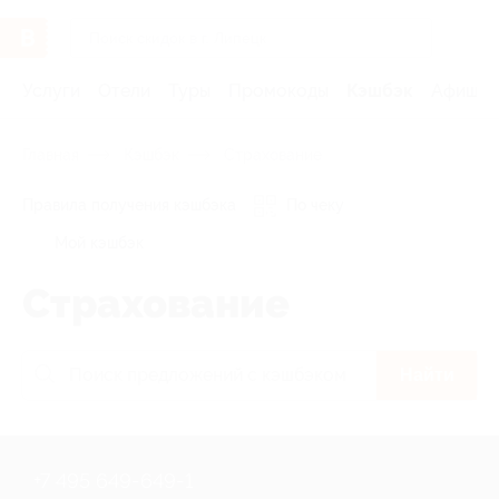
Услуги
Отели
Туры
Промокоды
Кэшбэк
Афиша 
Главная
Кэшбэк
Страхование
Правила получения кэшбэка
По чеку
Мой кэшбэк
Страхование
Найти
+7 495 649-649-1