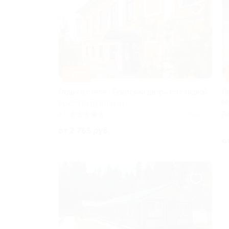
–30%
Отдых в отеле «Боярский двор» со скидкой
П
М
РОСТОВ ВЕЛИКИЙ
В
4.8
(3)
Куплено 49
от 2 765 руб.
о