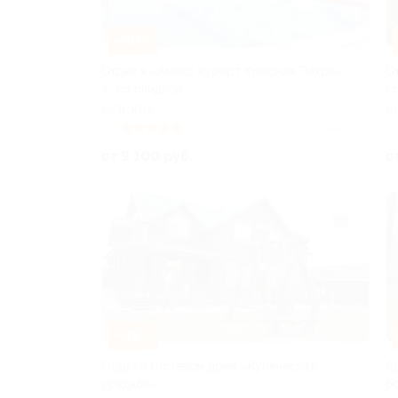
–30%
Отдых в «Амакс Курорт ‎Красная Пахра»
О
4* со скидкой
с
МОСКВА
К
5.0
(5)
Куплено 406
от 9 100 руб.
о
–46%
Отдых в гостевом доме «Купеческая
А
усадьба»
б