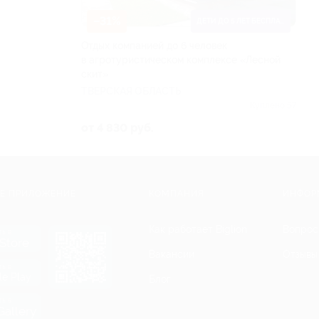
–31%
ДЕТИ ДО 5 ЛЕТ БЕСПЛАТНО
Отдых компанией до 6 человек
в агротуристическом комплексе «Лесной
скит»
ТВЕРСКАЯ ОБЛАСТЬ
Куплено 57
от 4 830 руб.
Е ПРИЛОЖЕНИЕ
КОМПАНИЯ
ИНФОР
Как работает Biglion
Вопрос
ть в
Store
Вакансии
Отзывы
ть в
le Play
Блог
ть в
allery