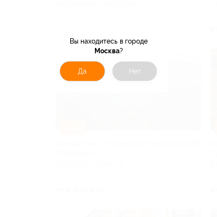
ВЛАДИМИРСКАЯ ОБЛАСТЬ
Р
Куплено 5
от 5 346 руб.
о
Вы находитесь в городе
Москва
?
Да
Нет
–30%
Аренда дома у Торопацкого озера в усадьбе
П
«Торопаца»
С
ТВЕРСКАЯ ОБЛАСТЬ
В
Куплено 3
от 6 300 руб.
о