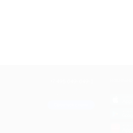
+7 495 649-649-1
МОБИЛЬНО
Для звонка из Москвы
и регионов России
загрузи
App 
Связаться с нами
загрузи
Goog
загрузи
AppG