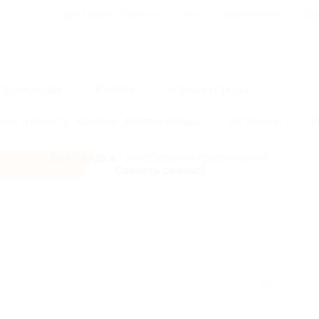
Для Вашего бизнеса
Блог
Франчайзинг
Воп
Промокоды
Кэшбэк
Афиша города
ург и область
Карелия
Золотое кольцо
Юг России
К
Все скидки
- в мобильном приложении!
Скачать сейчас!