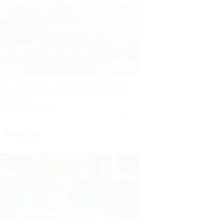
–30%
тдых вблизи Лахты в ГД «Башни у башни»
о скидкой
АНКТ-ПЕТЕРБУРГ
Куплено 23
т 4 480 руб.