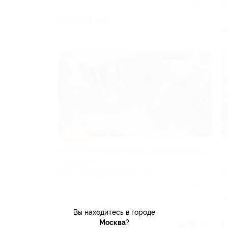
Р
Куплено 2
от 2 205 руб.
о
–30%
Аренда дома от компании «Шишкин Place»
О
со скидкой
с
ЛЕНИНГРАДСКАЯ ОБЛАСТЬ
Л
Куплено 3
от 7 000 руб.
о
Вы находитесь в городе
Москва
?