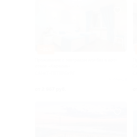
–31%
Проживание с завтраком или без в арт-
П
отеле «Карелия»
С
САНКТ-ПЕТЕРБУРГ
С
Куплено 6
от 2 967 руб.
о