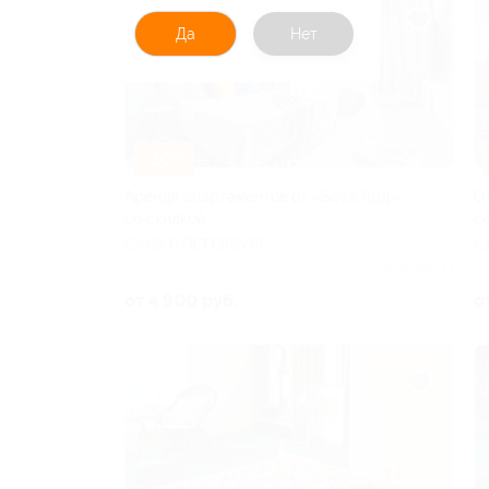
Да
Нет
–30%
Аренда апартаментов от «Sova Ярд»
О
со скидкой
с
САНКТ-ПЕТЕРБУРГ
С
Куплено 14
от 4 900 руб.
о