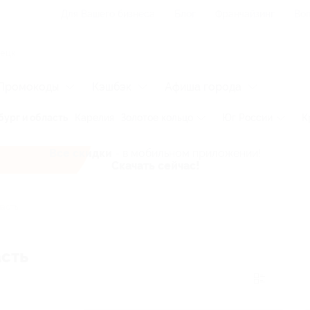
Для Вашего бизнеса
Блог
Франчайзинг
Воп
Промокоды
Кэшбэк
Афиша города
ург и область
Карелия
Золотое кольцо
Юг России
К
Все скидки
- в мобильном приложении!
Скачать сейчас!
ласть
асть