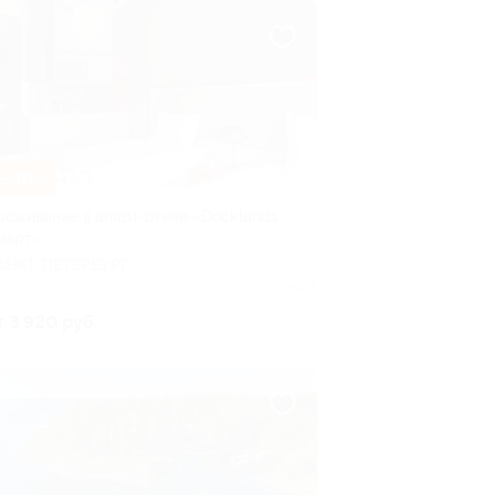
–30%
роживание в апарт-отеле «Docklands
март»
АНКТ-ПЕТЕРБУРГ
Куплено 8
т 3 920 руб.