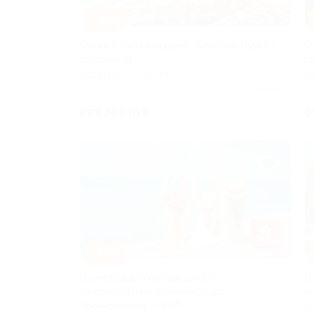
–35%
Отдых в гостевом доме «Ближние Дубки»
О
со скидкой
с
САНКТ-ПЕТЕРБУРГ
Л
Куплено 22
от 3 380 руб.
о
–80%
Промокод для выгоды до 30%
П
на проживание от сервиса для
н
бронирования «ТВИЛ»
Л