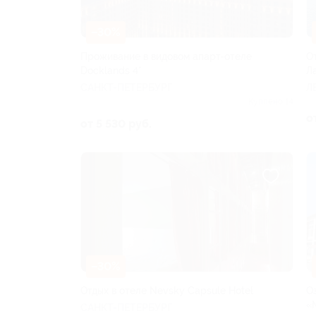
–30%
Проживание в видовом апарт-отеле
О
Docklands 4*
Л
САНКТ-ПЕТЕРБУРГ
Л
Куплено 14
о
от 5 530 руб.
–30%
Отдых в отеле Nevsky Capsule Hotel
О
«
САНКТ-ПЕТЕРБУРГ