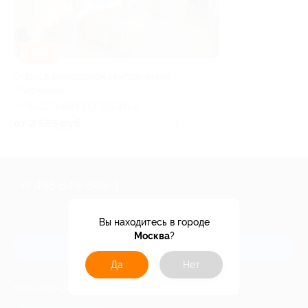
–53%
Отдых в загородном кантри-отеле
«Березки»
ЧУВАШСКАЯ РЕСПУБЛИКА
от 2 585 руб.
Куплено 10
+7 495 649-649-1
Для звонка из Москвы
и регионов России
Вы находитесь в городе
Москва
?
Связаться с нами
Да
Нет
МОБИЛЬНОЕ ПРИЛОЖЕНИЕ