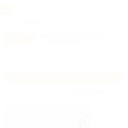
Услуги
Отели
Туры
Промокоды
Кэшбэк
Афиша 
Все скидки
- в мобильном приложении!
Скачать сейчас!
Главная
Отели
Поволжье
Пенза
Пенза
Без сортировки