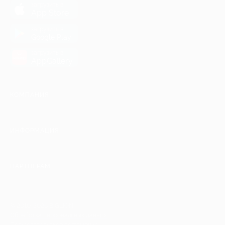
загрузить в
App Store
загрузить в
Google Play
загрузить в
AppGallery
КОМПАНИЯ
ИНФОРМАЦИЯ
ПАРТНЕРАМ
© 2010-2026 BIGLION
Обработка персональных данных