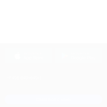
загрузить в
загрузить в
App Store
Google Play
+7 495 649-649-1
Для звонка из Москвы
и регионов России
Связаться с нами