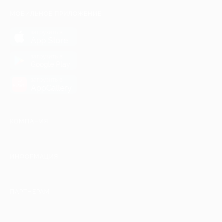
МОБИЛЬНОЕ ПРИЛОЖЕНИЕ
загрузить в
App Store
загрузить в
Google Play
загрузить в
AppGallery
КОМПАНИЯ
ИНФОРМАЦИЯ
ПАРТНЕРАМ