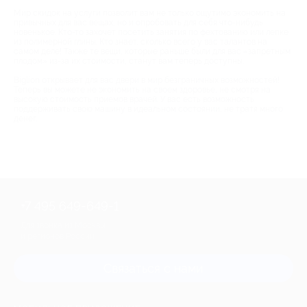
Мир скидок на услуги позволит вам не только ощутимо экономить на
привычных для вас вещах, но и опробовать для себя что-нибудь
новенькое. Кто-то захочет посетить занятия по фехтованию или лепке
из полимерной глины. Кто знает, сколько всего у вас талантов на
самом деле! Также те вещи, которые раньше были для вас «запретным
плодом» из-за их стоимости, станут вам теперь доступны.
Biglion открывает для вас двери в мир безграничных возможностей!
Теперь вы можете не экономить на своем здоровье, не смотря на
высокую стоимость приемов врачей. У вас есть возможность
поддерживать свою машину в идеальном состоянии, не тратя много
денег.
+7 495 649-649-1
Для звонка из Москвы
и регионов России
Связаться с нами