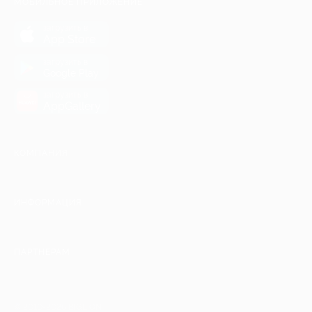
МОБИЛЬНОЕ ПРИЛОЖЕНИЕ
загрузить в
App Store
загрузить в
Google Play
загрузить в
AppGallery
КОМПАНИЯ
ИНФОРМАЦИЯ
ПАРТНЕРАМ
© 2010-2026 BIGLION