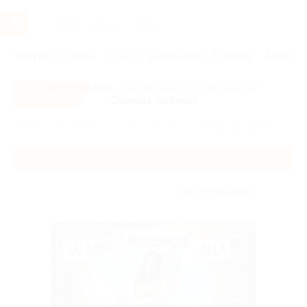
Услуги
Отели
Туры
Промокоды
Кэшбэк
Афиша 
Все скидки
- в мобильном приложении!
Скачать сейчас!
Главная
Услуги
Дети
Активный отдых для детей
Активный отдых для детей
Без сортировки