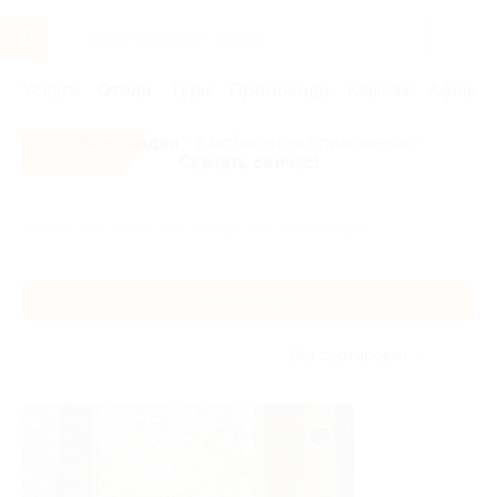
Услуги
Отели
Туры
Промокоды
Кэшбэк
Афиша 
Все скидки
- в мобильном приложении!
Скачать сейчас!
Главная
Отели
Сибирь
Новосибирск
Новосибирск
Без сортировки