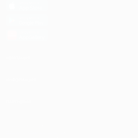
загрузить в
App Store
загрузить в
Google Play
загрузить в
AppGallery
КОМПАНИЯ
ИНФОРМАЦИЯ
ПАРТНЕРАМ
© 2010-2026 BIGLION
Обработка персональных данных